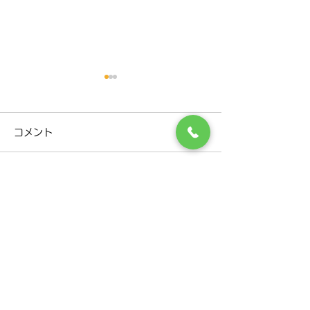
R８年９月診療担当医変更
お盆休み休診日
のお知らせ
せ
コメント
Ｒ８年9月の診療担当医の日
８月１３日（木）
程に 変更がありますので、お
６日（日）まで 
知らせいたします。 下記の日
いただきます。 
コメントを追加…
程のご確認お願いいたしま
（月）から通常診
す。 日程 ９月３日（木） 古
す。 ご迷惑をお
田恵 先生 ⇒ 三上洋
すが、よろしくお
​千歳市で呼吸器内科·消化器内科をお探しなら
院長 ９月５日（土） 三上
ます。 日 月 
三上内科呼吸器科クリニックまで
洋 院長 ⇒ 古田恵 先生 ※
金 土 9 休 10 通常
通常は、木曜日・古田恵先生
12 通常 診察 13 休 
医療法人社団
三上内科呼吸器科クリニック
となります。
休 16 休 17 通常 