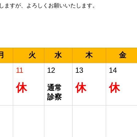
しますが、よろしくお願いいたします。
月
　火
水
木
金
11
12
13
14
休
休
休
通常
診察