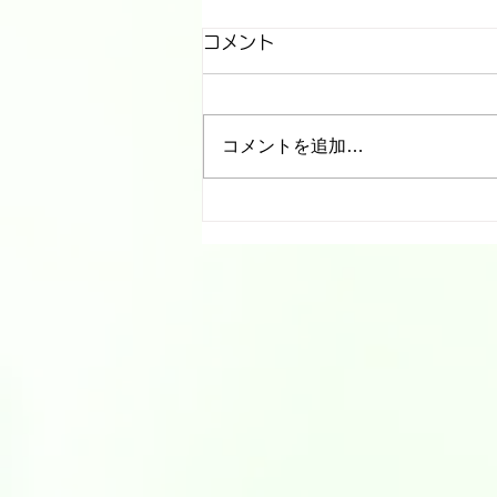
休診と代診のお知らせ
コメント
院長所用のため ９月１１日
（金）は休診とさせていただきま
す。 ９月１２日（土）は北海道
コメントを追加…
大学病院 呼吸器内科 医師が担当
いたします。 ご迷惑おかけしま
すが、宜しくお願い致します。