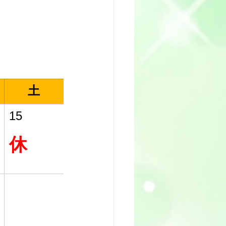
土
15
休