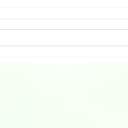
R８年９月診療担当医変更の
R８
お知らせ
のお
Ｒ８年9月の診療担当医の日程に
Ｒ８
変更がありますので、お知らせい
変更
たします。 下記の日程のご確認
いた
お願いいたします。 日程 ９月３
認お
日（木） 古田恵 先生 ⇒
は、
三上洋 院長 ９月５日（土） 三
の他
上洋 院長 ⇒ 古田恵 先生 ※通
す。 日程 ７月
常は、木曜日・古田恵先生となり
恵 
ます。
７月