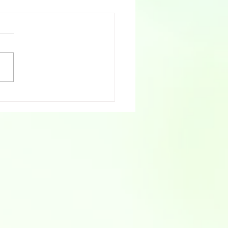
年７月の診療担当医変更
知らせ
年７月の診療担当医の日程に
がございますので、お知らせ
します。 下記の日程のご確
願いいたします。 ※通常
木曜日・古田恵先生。 そ
曜日は三上洋院長となりま
９日（木） 古田
先生 ⇒ 三上洋 院長
２５日（土） 三上洋
院長 ⇒ 古田恵 先生