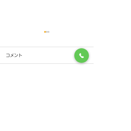
R８年９月診療担当医変更
お盆休み休診日
のお知らせ
せ
コメント
Ｒ８年9月の診療担当医の日
８月１３日（木）
程に 変更がありますので、お
６日（日）まで 
知らせいたします。 下記の日
いただきます。 
コメントを追加…
程のご確認お願いいたしま
（月）から通常診
す。 日程 ９月３日（木） 古
す。 ご迷惑をお
田恵 先生 ⇒ 三上洋
すが、よろしくお
​千歳市で呼吸器内科·消化器内科をお探しなら
院長 ９月５日（土） 三上
ます。 日 月 
三上内科呼吸器科クリニックまで
洋 院長 ⇒ 古田恵 先生 ※
金 土 9 休 10 通常
通常は、木曜日・古田恵先生
12 通常 診察 13 休 
医療法人社団
三上内科呼吸器科クリニック
となります。
休 16 休 17 通常 