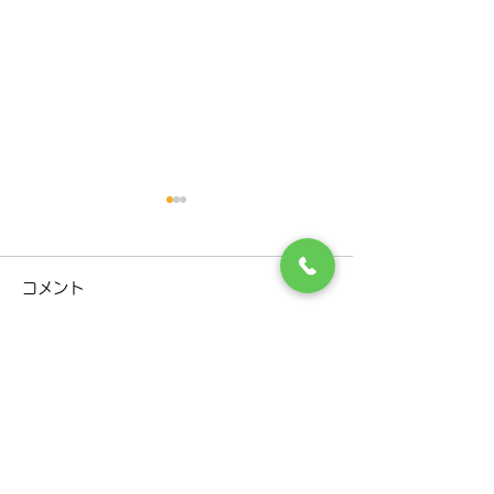
R８年９月診療担当医変更
お盆休み休診日
のお知らせ
せ
コメント
Ｒ８年9月の診療担当医の日
８月１３日（木）
程に 変更がありますので、お
６日（日）まで 
知らせいたします。 下記の日
いただきます。 
コメントを追加…
程のご確認お願いいたしま
（月）から通常診
す。 日程 ９月３日（木） 古
す。 ご迷惑をお
田恵 先生 ⇒ 三上洋
すが、よろしくお
​千歳市で呼吸器内科·消化器内科をお探しなら
院長 ９月５日（土） 三上
ます。 日 月 
三上内科呼吸器科クリニックまで