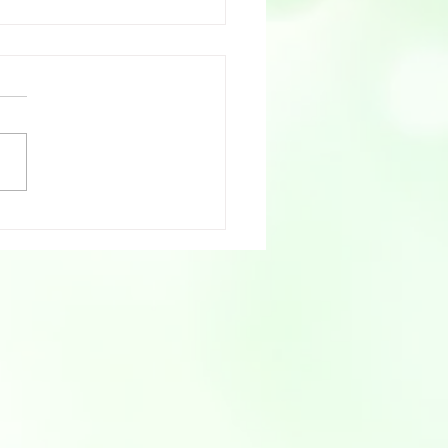
休み休診日のお知らせ
１３日（木）から８月１６日
）まで 休診とさせていただ
す。 ８月１７日（月）から
診療になります。 ご迷惑を
けいたしますが、よろしくお
いたします。 日 月 火
金 土 9 休 10 通常 診察 11
 通常 診察 13 休 14 休 15 休
休 17 通常 診察