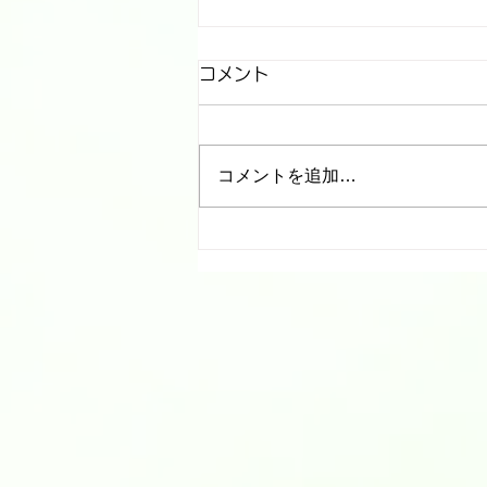
休診と代診のお知らせ
コメント
院長所用のため ９月１１日
（金）は休診とさせていただきま
す。 ９月１２日（土）は北海道
コメントを追加…
大学病院 呼吸器内科 医師が担当
いたします。 ご迷惑おかけしま
すが、宜しくお願い致します。