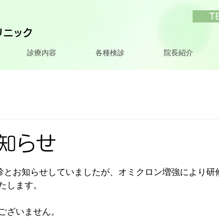
T
リニック
診療内容
各種検診
院長紹介
知らせ
診とお知らせしていましたが、オミクロン増強により
研
たします。
ございません。