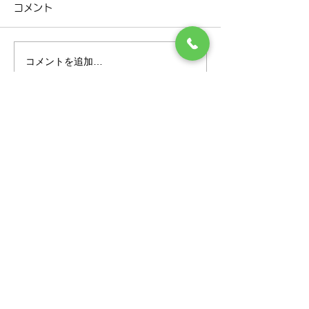
コメント
Ｒ８年9月の診療担当医の日
８月１３日（木）
程に 変更がありますので、お
６日（日）まで 
知らせいたします。 下記の日
いただきます。 
コメントを追加…
程のご確認お願いいたしま
（月）から通常診
す。 日程 ９月３日（木） 古
す。 ご迷惑をお
田恵 先生 ⇒ 三上洋
すが、よろしくお
​千歳市で呼吸器内科·消化器内科をお探しなら
院長 ９月５日（土） 三上
ます。 日 月 
三上内科呼吸器科クリニックまで
洋 院長 ⇒ 古田恵 先生 ※
金 土 9 休 10 通常
通常は、木曜日・古田恵先生
12 通常 診察 13 休 
医療法人社団
三上内科呼吸器科クリニック
となります。
休 16 休 17 通常 
呼吸器内科・消化器内科・内科
アクセス
〒066-0021
北海道千歳市東郊1丁目4-18
東郊メディカル1階
お電話
TEL.0123-40-0350