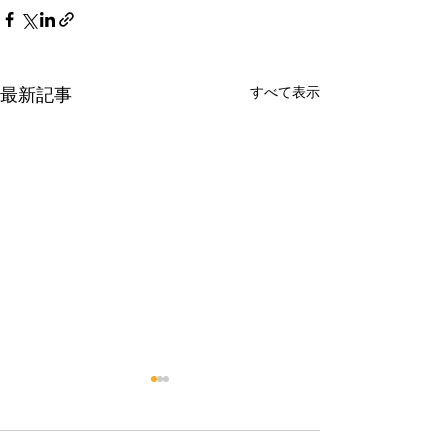
すべて表示
最新記事
R８年９月診療担当医変更
お盆休み休診日
のお知らせ
せ