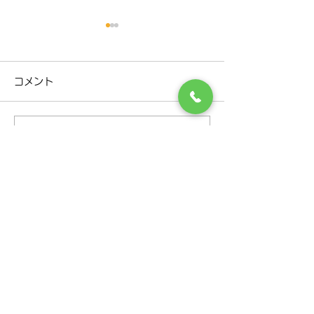
R８年９月診療担当医変更
お盆休み休診日
のお知らせ
せ
コメント
Ｒ８年9月の診療担当医の日
８月１３日（木）
程に 変更がありますので、お
６日（日）まで 
知らせいたします。 下記の日
いただきます。 
コメントを追加…
程のご確認お願いいたしま
（月）から通常診
す。 日程 ９月３日（木） 古
す。 ご迷惑をお
田恵 先生 ⇒ 三上洋
すが、よろしくお
​千歳市で呼吸器内科·消化器内科をお探しなら
院長 ９月５日（土） 三上
ます。 日 月 
三上内科呼吸器科クリニックまで
洋 院長 ⇒ 古田恵 先生 ※
金 土 9 休 10 通常
通常は、木曜日・古田恵先生
12 通常 診察 13 休 
医療法人社団
三上内科呼吸器科クリニック
となります。
休 16 休 17 通常 
呼吸器内科・消化器内科・内科
アクセス
〒066-0021