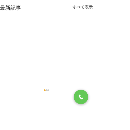
すべて表示
最新記事
R８年９月診療担当医変更
お盆休み休診日
のお知らせ
せ
コメント
Ｒ８年9月の診療担当医の日
８月１３日（木）
程に 変更がありますので、お
６日（日）まで 